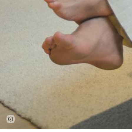
Page
Report abuse
updated